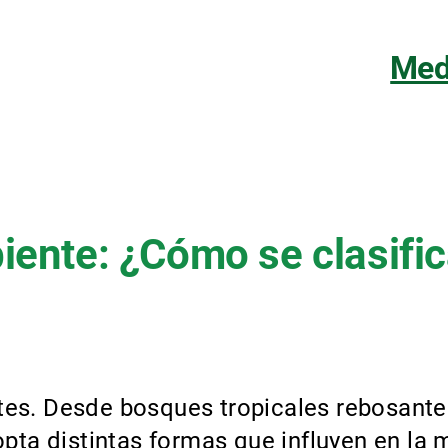
Med
biente: ¿Cómo se clasifi
stes. Desde bosques tropicales rebosante
pta distintas formas que influyen en la 