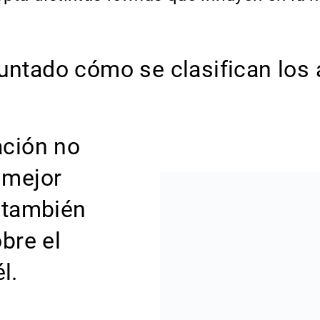
guntado cómo se clasifican lo
ación no
 mejor
 también
bre el
l.