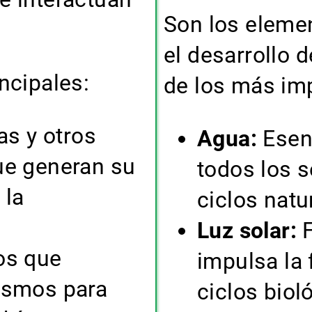
Son los elemen
el desarrollo 
ncipales:
de los más im
as y otros
Agua:
Esenc
ue generan su
todos los s
 la
ciclos natu
Luz solar:
F
os que
impulsa la 
ismos para
ciclos biol