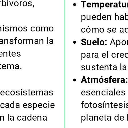
rbívoros,
Temperatu
pueden hab
nismos como
cómo se ad
ransforman la
Suelo:
Apor
entes
para el cre
stema.
sustenta la
Atmósfera:
s ecosistemas
esenciales 
 cada especie
fotosíntesi
n la cadena
planeta de 