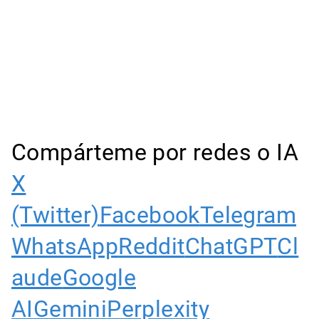
Compárteme por redes o IA
X
(Twitter)
Facebook
Telegram
WhatsApp
Reddit
ChatGPT
Cl
aude
Google
AI
Gemini
Perplexity