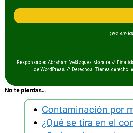
¡No envia
Responsable: Abraham Velázquez Moraira // Finalidad
de WordPress. // Derechos: Tienes derecho, ent
No te pierdas…
Contaminación por m
¿Qué se tira en el co