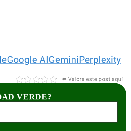
de
Google AI
Gemini
Perplexity
⬅️ Valora este post aquí
DAD VERDE?