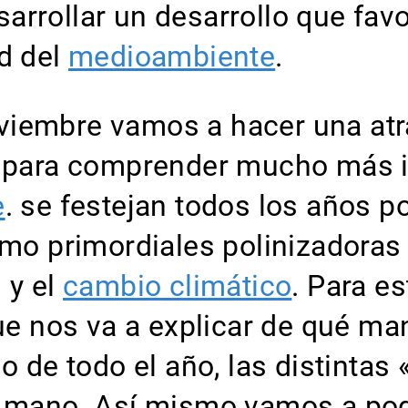
arrollar un desarrollo que fa
ad del
medioambiente
.
viembre vamos a hacer una atr
a, para comprender mucho más 
e
. se festejan todos los años p
omo primordiales polinizadoras
 y el
cambio climático
. Para e
que nos va a explicar de qué ma
o de todo el año, las distintas
a mano. Así mismo vamos a pod