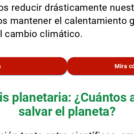
os reducir drásticamente nues
s mantener el calentamiento gl
l cambio climático.
a
Mira c
sis planetaria: ¿Cuánto
salvar el planeta?