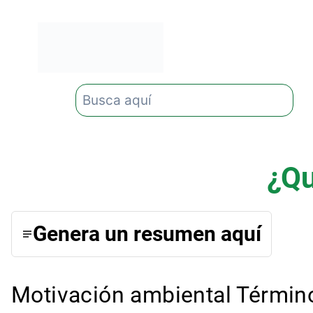
Saltar
al
contenido
Buscar
¿Qu
Genera un resumen aquí
Motivación ambiental Término 